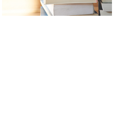
Comment ça
fonctionne ?
1
Créez un compte
Renseignez votre adresse mail et choisissez un mot de